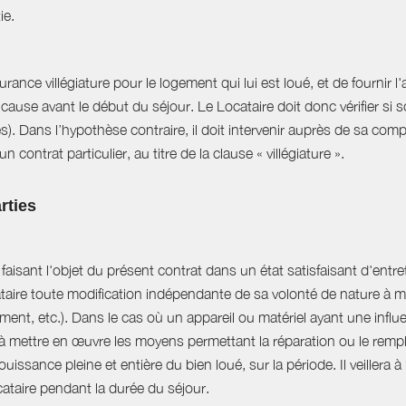
ie.
ance villégiature pour le logement qui lui est loué, et de fournir l
cause avant le début du séjour. Le Locataire doit donc vérifier si s
es). Dans l’hypothèse contraire, il doit intervenir auprès de sa com
 contrat particulier, au titre de la clause « villégiature ».
rties
aisant l'objet du présent contrat dans un état satisfaisant d'entret
ataire toute modification indépendante de sa volonté de nature à mo
ent, etc.). Dans le cas où un appareil ou matériel ayant une influe
e à mettre en œuvre les moyens permettant la réparation ou le rempl
uissance pleine et entière du bien loué, sur la période. Il veillera à
ocataire pendant la durée du séjour.